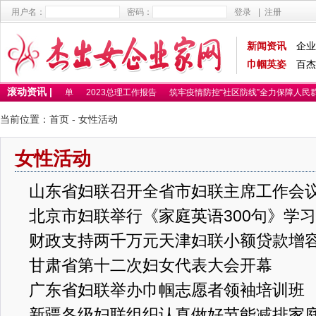
用户名：
密码：
登录
|
注册
新闻资讯
企业
巾帼英姿
百杰
滚动资讯 |
25百杰卓越女性名单
2023总理工作报告
筑牢疫情防控“社区防线”全力保障人民群
当前位置：
首页
- 女性活动
女性活动
山东省妇联召开全省市妇联主席工作会
北京市妇联举行《家庭英语300句》学
财政支持两千万元天津妇联小额贷款增
甘肃省第十二次妇女代表大会开幕
广东省妇联举办巾帼志愿者领袖培训班
新疆各级妇联组织认真做好节能减排家