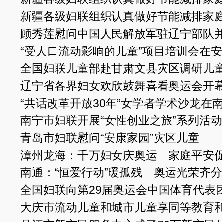
新疆各级妇联组织认真做好节能减排家
顾秀莲慰问中国人民解放军驻辽宁部队
“受人口流动影响的儿童”项目培训会在
全国妇联儿童部赴甘肃文县灾区调研儿
辽宁省各界妇女欢欣鼓舞喜看奥运会开
“共话改革开放30年”女学者学术沙龙在
南宁市妇联开展“女性创业之旅”系列活动
青岛市妇联慰问“安康家园”灾区儿童
漳州龙海：千万妇女庆奥运 家庭平安
南通：“恒爱行动”暖孤残 奥运光荣齐
全国妇联向第29届奥运会中国体育代表
大庆市流动儿童和城市儿童享同等教育