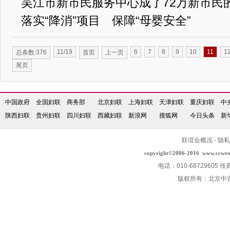
吴江市新市民服务中心成了72万新市民的
落实“降消”项目 保障“母婴安全”
11/19
6
7
8
9
10
11
1
总条数:376
首页
上一页
尾页
中国政府
全国妇联
商务部
北京妇联
上海妇联
天津妇联
重庆妇联
中
陕西妇联
贵州妇联
四川妇联
西藏妇联
新浪网
搜狐网
今日头条
新
联谊会概况
-
隐私
copyright©2006-2016
www.ccwe
电话：010-68729605 传
版权所有：北京中