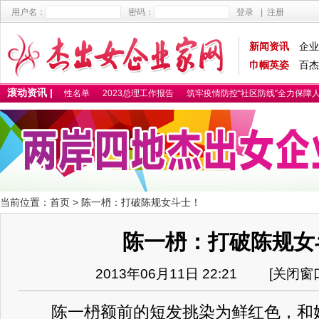
用户名：
密码：
登录
|
注册
新闻资讯
企业
巾帼英姿
百杰
滚动资讯 |
2025百杰卓越女性名单
2023总理工作报告
筑牢疫情防控“社区防线”全力保障人
当前位置：
首页
> 陈一枬：打破陈规女斗士！
陈一枬：打破陈规女
2013年06月11日 22:21 [
关闭窗
陈一枬额前的短发挑染为鲜红色，和