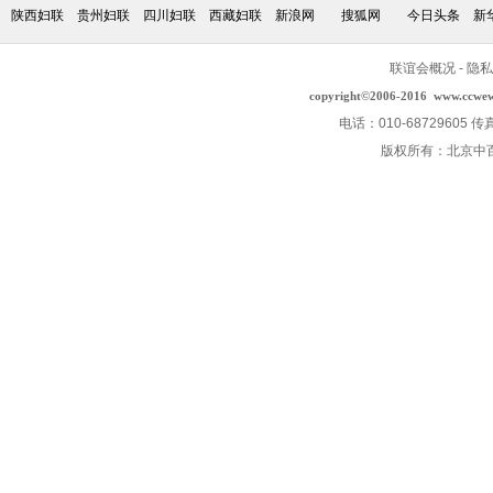
陕西妇联
贵州妇联
四川妇联
西藏妇联
新浪网
搜狐网
今日头条
新
联谊会概况
-
隐私
copyright©2006-2016
www.ccwe
电话：010-68729605 传
版权所有：北京中